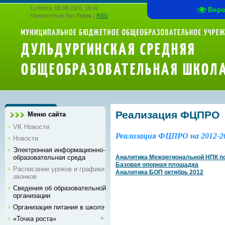
Суббота, 08.08.2026, 18:42
Вер
Приветствую Вас
Гость
|
RSS
Реализация ФЦПРО
Меню сайта
VK Новости
Реализация ФЦПРО на 2012-20
Новости
Электронная информационно-
образовательная среда
Аналитика Межрегиональной НПК п
Базовая опорная площадка
Расписание уроков и графики
Аналитика БОП октябрь 2012
звонков
Сведения об образовательной
организации
Организация питания в школе
«Точка роста»