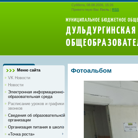
Суббота, 08.08.2026, 15:26
Приветствую Вас
Гость
|
RSS
Фотоальбом
Меню сайта
VK Новости
Новости
Электронная информационно-
образовательная среда
Расписание уроков и графики
звонков
Сведения об образовательной
организации
Организация питания в школе
«Точка роста»