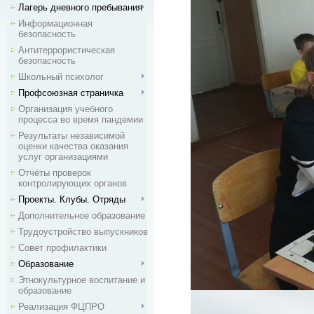
Лагерь дневного пребывания
Информационная
безопасность
Антитеррористическая
безопасность
Школьный психолог
Профсоюзная страничка
Организация учебного
процесса во время пандемии
Результаты независимой
оценки качества оказания
услуг организациями
Отчёты проверок
контролирующих органов
Проекты. Клубы. Отряды
Дополнительное образование
Трудоустройство выпускников
Совет профилактики
Образование
Этнокультурное воспитание и
образование
Реализация ФЦПРО