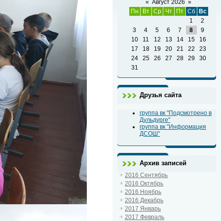
«
Август 2026
»
Пн
Вт
Ср
Чт
Пт
Сб
Вс
1
2
3
4
5
6
7
8
9
10
11
12
13
14
15
16
17
18
19
20
21
22
23
24
25
26
27
28
29
30
31
Друзья сайта
группа вк "Подсмотрено в
Дульдурге"
группа вк "Информация
ДСОШ"
Архив записей
2016 Сентябрь
2016 Октябрь
2016 Ноябрь
2016 Декабрь
2017 Январь
2017 Февраль