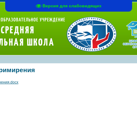
Версия для слабовидящих
римирения
ения.docx