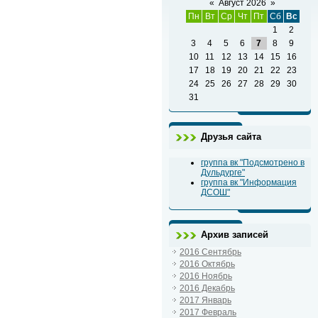
«
Август 2026
»
Пн
Вт
Ср
Чт
Пт
Сб
Вс
1
2
3
4
5
6
7
8
9
10
11
12
13
14
15
16
17
18
19
20
21
22
23
24
25
26
27
28
29
30
31
Друзья сайта
группа вк "Подсмотрено в
Дульдурге"
группа вк "Информация
ДСОШ"
Архив записей
2016 Сентябрь
2016 Октябрь
2016 Ноябрь
2016 Декабрь
2017 Январь
2017 Февраль