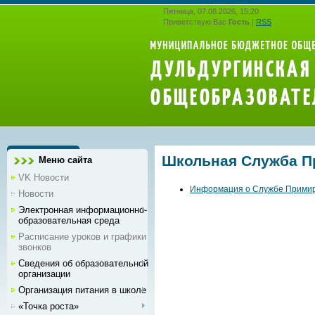
Пятница, 07.08.2026, 15:20
Приветствую Вас
Гость
|
RSS
Школьная Служба П
Меню сайта
VK Новости
Информация о Службе Примир
Новости
Электронная информационно-
образовательная среда
Расписание уроков и графики
звонков
Сведения об образовательной
организации
Организация питания в школе
«Точка роста»