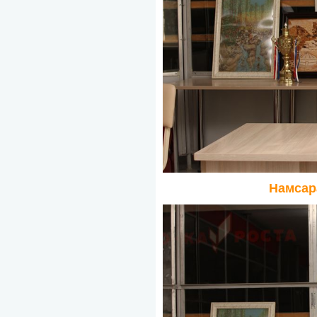
Намсар