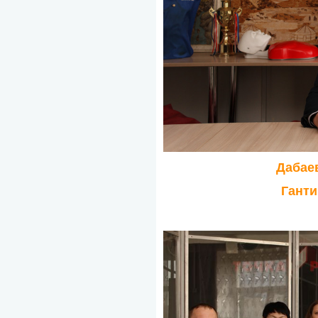
Дабае
Ганти