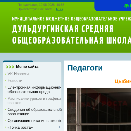
Понедельник, 10.08.2026, 10:58
Приветствую Вас
Гость
|
RSS
Педагоги
Меню сайта
VK Новости
Новости
Цыбик
Электронная информационно-
образовательная среда
Расписание уроков и графики
звонков
Сведения об образовательной
организации
Организация питания в школе
«Точка роста»