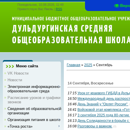
Понедельник, 10.08.2026, 11:49
Вер
Приветствую Вас
Гость
|
RSS
Главная
»
2025
»
Сентябрь
Меню сайта
VK Новости
Новости
14 Сентября, Воскресенье
Электронная информационно-
образовательная среда
17:15
Урок от краевого ГИБДД в Дул
Расписание уроков и графики
16:50
Международный день распрост
звонков
16:46
День Знаний у "Орлят России".
Сведения об образовательной
16:41
Войсковой этап комплекса «Гот
организации
16:17
3 сентября 2025 года 80-летие
Организация питания в школе
16:13
День Солидарности в борьбе с
«Точка роста»
16:08
Разговоры о важном.
(0)