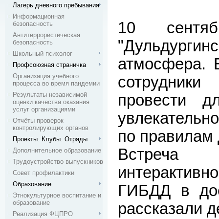
Лагерь дневного пребывания
Информационная
10 сент
безопасность
Антитеррористическая
"Дульдурги
безопасность
Школьный психолог
атмосфера. 
Профсоюзная страничка
Организация учебного
сотрудники
процесса во время пандемии
Результаты независимой
провести д
оценки качества оказания
услуг организациями
увлекательно
Отчёты проверок
контролирующих органов
по правилам 
Проекты. Клубы. Отряды
Встреча
Дополнительное образование
Трудоустройство выпускников
интерактивн
Совет профилактики
Образование
ГИБДД в до
Этнокультурное воспитание и
образование
рассказали д
Реализация ФЦПРО