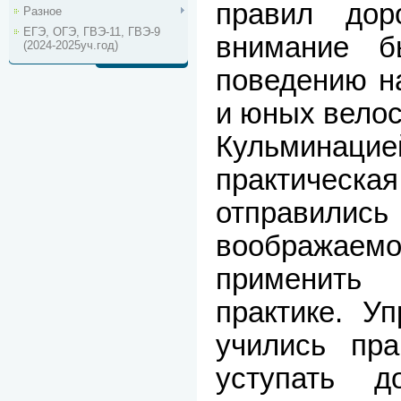
правил дор
Разное
ЕГЭ, ОГЭ, ГВЭ-11, ГВЭ-9
внимание б
(2024-2025уч.год)
поведению на
и юных велос
Кульмина
практическа
отправили
воображаемо
применить
практике. У
учились пра
уступать д