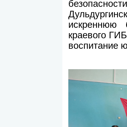
безопас
Дульдург
искреннюю б
краевого ГИБ
воспитание ю