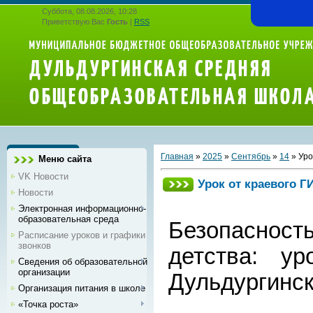
Суббота, 08.08.2026, 10:28
Приветствую Вас
Гость
|
RSS
Главная
»
2025
»
Сентябрь
»
14
» Уро
Меню сайта
VK Новости
Урок от краевого 
Новости
Электронная информационно-
образовательная среда
Безопасност
Расписание уроков и графики
звонков
детства: у
Сведения об образовательной
организации
Дульдургинс
Организация питания в школе
«Точка роста»