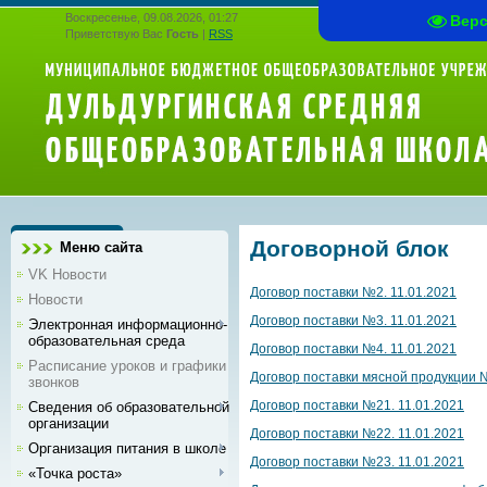
Воскресенье, 09.08.2026, 01:27
Вер
Приветствую Вас
Гость
|
RSS
Договорной блок
Меню сайта
VK Новости
Договор поставки №2. 11.01.2021
Новости
Договор поставки №3. 11.01.2021
Электронная информационно-
образовательная среда
Договор поставки №4. 11.01.2021
Расписание уроков и графики
Договор поставки мясной продукции 
звонков
Договор поставки №21. 11.01.2021
Сведения об образовательной
организации
Договор поставки №22. 11.01.2021
Организация питания в школе
Договор поставки №23. 11.01.2021
«Точка роста»