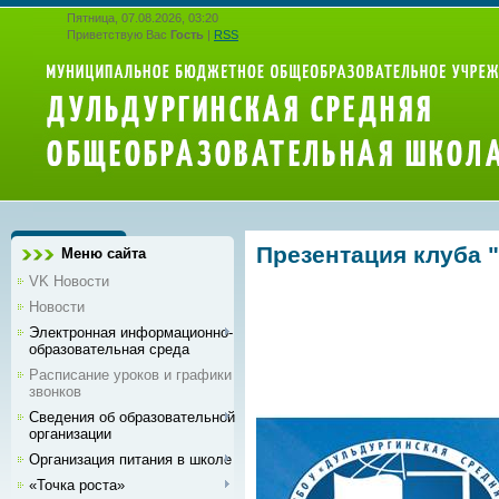
Пятница, 07.08.2026, 03:20
Приветствую Вас
Гость
|
RSS
Презентация клуба 
Меню сайта
VK Новости
Новости
Электронная информационно-
образовательная среда
Расписание уроков и графики
звонков
Сведения об образовательной
организации
Организация питания в школе
«Точка роста»