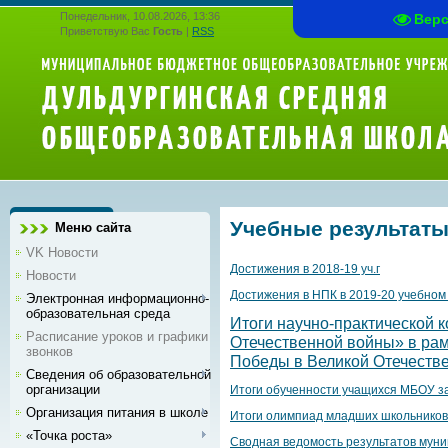
Понедельник, 10.08.2026, 13:36
Вер
Приветствую Вас
Гость
|
RSS
Учебные результат
Меню сайта
VK Новости
Достижения в 2018-19 уч.г
Новости
Достижения в НПК в 2019-20 учебном
Электронная информационно-
образовательная среда
Итоги научно-практической 
Расписание уроков и графики
Отечественной войны» в ра
звонков
Победы в Великой Отечестве
Сведения об образовательной
организации
Итоги обученности учащихся МБОУ за
Организация питания в школе
Итоги олимпиад младших школьников 
«Точка роста»
Сводная ведомость результатов муни