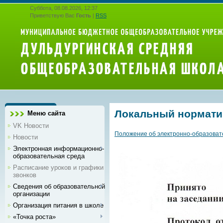
Суббота, 08.08.2026, 12:37
Приветствую Вас
Гость
|
RSS
Локальный нормати
Меню сайта
VK Новости
Положение об электронно-образоват
Новости
Электронная информационно-
образовательная среда
Расписание уроков и графики
звонков
Сведения об образовательной
организации
Организация питания в школе
«Точка роста»