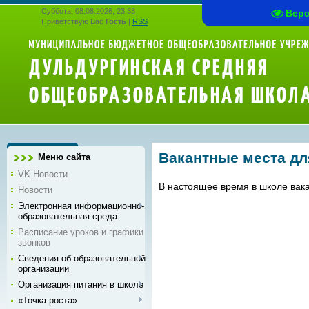
Суббота, 08.08.2026, 23:33
Вер
Приветствую Вас
Гость
|
RSS
Вакантные места дл
Меню сайта
VK Новости
В настоящее время в школе вака
Новости
Электронная информационно-
образовательная среда
Расписание уроков и графики
звонков
Сведения об образовательной
организации
Организация питания в школе
«Точка роста»