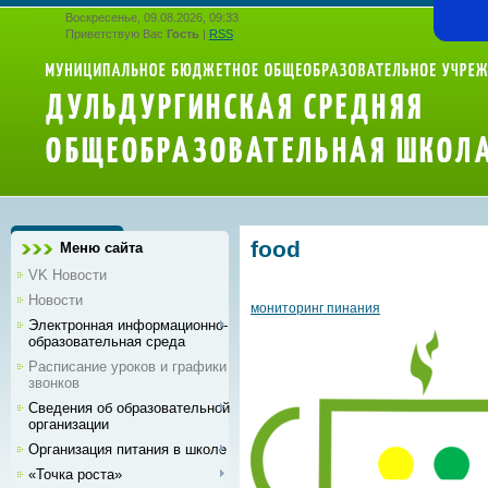
Воскресенье, 09.08.2026, 09:33
Приветствую Вас
Гость
|
RSS
food
Меню сайта
VK Новости
Новости
мониторинг пинания
Электронная информационно-
образовательная среда
Расписание уроков и графики
звонков
Сведения об образовательной
организации
Организация питания в школе
«Точка роста»