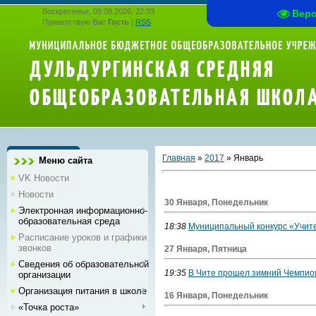
Воскресенье, 09.08.2026, 22:33
Вер
Приветствую Вас
Гость
|
RSS
Главная
»
2017
»
Январь
Меню сайта
VK Новости
Новости
30 Января, Понедельник
Электронная информационно-
образовательная среда
18:38
Муниципальный конкурс «Учите
Расписание уроков и графики
звонков
27 Января, Пятница
Сведения об образовательной
19:35
В Чите прошел зимний Чемпион
организации
Организация питания в школе
16 Января, Понедельник
«Точка роста»