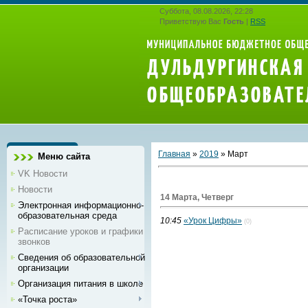
Суббота, 08.08.2026, 22:28
Приветствую Вас
Гость
|
RSS
Главная
»
2019
»
Март
Меню сайта
VK Новости
Новости
14 Марта, Четверг
Электронная информационно-
образовательная среда
10:45
«Урок Цифры»
(0)
Расписание уроков и графики
звонков
Сведения об образовательной
организации
Организация питания в школе
«Точка роста»