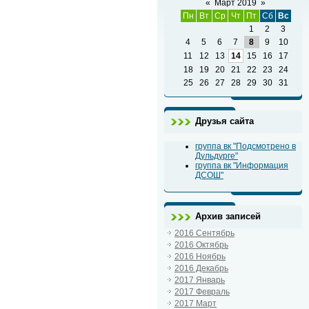
«
Март 2019
»
Пн
Вт
Ср
Чт
Пт
Сб
Вс
1
2
3
4
5
6
7
8
9
10
11
12
13
14
15
16
17
18
19
20
21
22
23
24
25
26
27
28
29
30
31
Друзья сайта
группа вк "Подсмотрено в
Дульдурге"
группа вк "Информация
ДСОШ"
Архив записей
2016 Сентябрь
2016 Октябрь
2016 Ноябрь
2016 Декабрь
2017 Январь
2017 Февраль
2017 Март