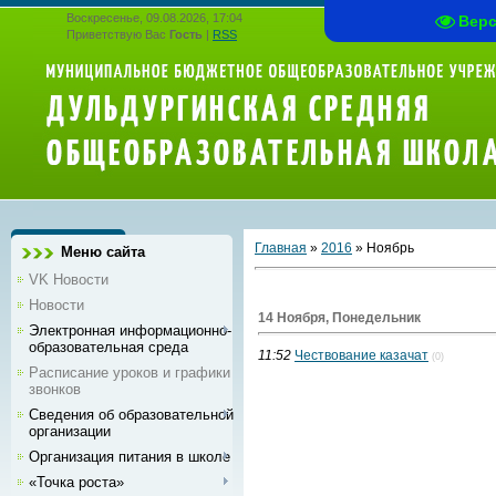
Воскресенье, 09.08.2026, 17:04
Вер
Приветствую Вас
Гость
|
RSS
Главная
»
2016
»
Ноябрь
Меню сайта
VK Новости
Новости
14 Ноября, Понедельник
Электронная информационно-
образовательная среда
11:52
Чествование казачат
(0)
Расписание уроков и графики
звонков
Сведения об образовательной
организации
Организация питания в школе
«Точка роста»