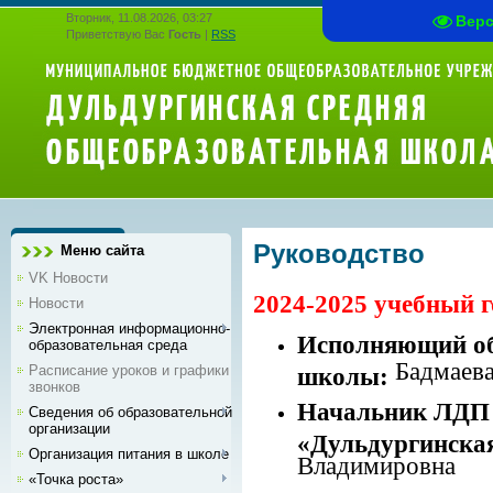
Вторник, 11.08.2026, 03:27
Вер
Приветствую Вас
Гость
|
RSS
Руководство
Меню сайта
VK Новости
2024-2025 учебный г
Новости
Электронная информационно-
Исполняющий об
образовательная среда
Бадмаев
Расписание уроков и графики
школы:
звонков
Начальник ЛДП
Сведения об образовательной
организации
«Дульдургинск
Организация питания в школе
Владимировна
«Точка роста»