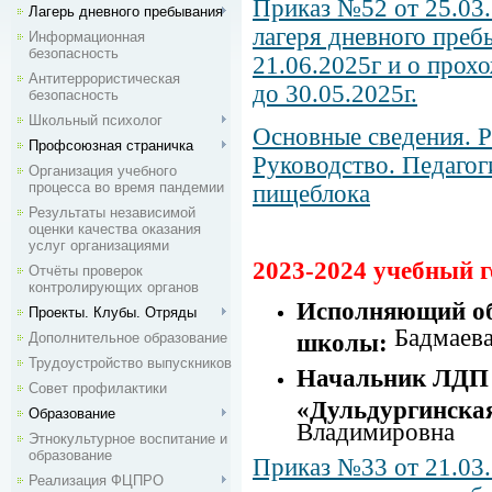
Приказ №52 от 25.03.
Лагерь дневного пребывания
лагеря дневного пребы
Информационная
безопасность
21.06.2025г и о прох
Антитеррористическая
до 30.05.2025г.
безопасность
Школьный психолог
Основные сведения. 
Профсоюзная страничка
Руководство. Педагог
Организация учебного
процесса во время пандемии
пищеблока
Результаты независимой
оценки качества оказания
услуг организациями
2023-2024 учебный г
Отчёты проверок
контролирующих органов
Исполняющий об
Проекты. Клубы. Отряды
Бадмаев
Дополнительное образование
школы:
Трудоустройство выпускников
Начальник ЛДП
Совет профилактики
«Дульдургинск
Образование
Владимировна
Этнокультурное воспитание и
образование
Приказ №33 от 21.03.
Реализация ФЦПРО