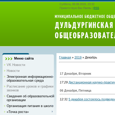
Суббота, 08.08.2026, 23:32
Приветствую Вас
Гость
|
RSS
Главная
»
2019
»
Декабрь
Меню сайта
VK Новости
Новости
17 Декабря, Вторник
Электронная информационно-
образовательная среда
17:29
Дистанционная научно-практи
Расписание уроков и графики
звонков
06 Декабря, Пятница
Сведения об образовательной
12:31
5 декабря состоялось подведен
организации
Организация питания в школе
«Точка роста»