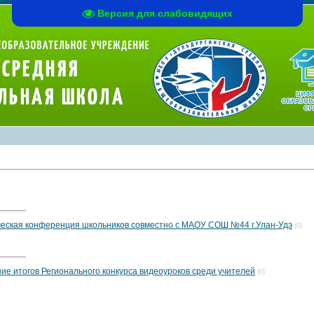
Версия для слабовидящих
ческая конференция школьников совместно с МАОУ СОШ №44 г.Улан-Удэ
(0)
ие итогов Регионального конкурса видеоуроков среди учителей
(0)