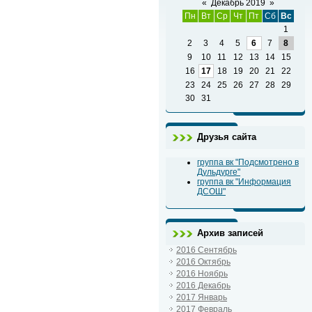
«
Декабрь 2019
»
Пн
Вт
Ср
Чт
Пт
Сб
Вс
1
2
3
4
5
6
7
8
9
10
11
12
13
14
15
16
17
18
19
20
21
22
23
24
25
26
27
28
29
30
31
Друзья сайта
группа вк "Подсмотрено в
Дульдурге"
группа вк "Информация
ДСОШ"
Архив записей
2016 Сентябрь
2016 Октябрь
2016 Ноябрь
2016 Декабрь
2017 Январь
2017 Февраль