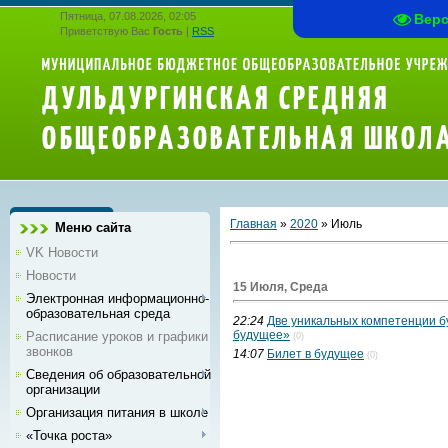
Пятница, 07.08.2026, 02:05
Вер
Приветствую Вас
Гость
|
RSS
Главная
»
2020
»
Июль
Меню сайта
VK Новости
Новости
15 Июля, Среда
Электронная информационно-
образовательная среда
22:24
Две уникальных компетенции бу
будущее»
Расписание уроков и графики
(0)
звонков
14:07
Билет в будущее
(0)
Сведения об образовательной
организации
Организация питания в школе
«Точка роста»