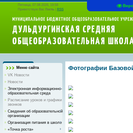
Пятница, 07.08.2026, 19:58
Вер
Приветствую Вас
Гость
|
RSS
Фотографии Базово
Меню сайта
VK Новости
Новости
Электронная информационно-
образовательная среда
Расписание уроков и графики
звонков
Сведения об образовательной
организации
Организация питания в школе
«Точка роста»